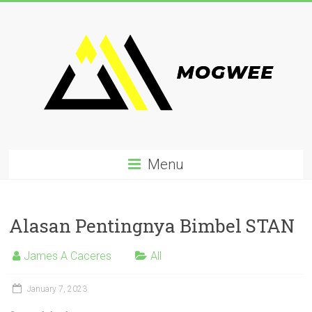
Skip
to
content
Mogwee.com
Menu
Alasan Pentingnya Bimbel STAN
James A Caceres
All
January 7, 2023