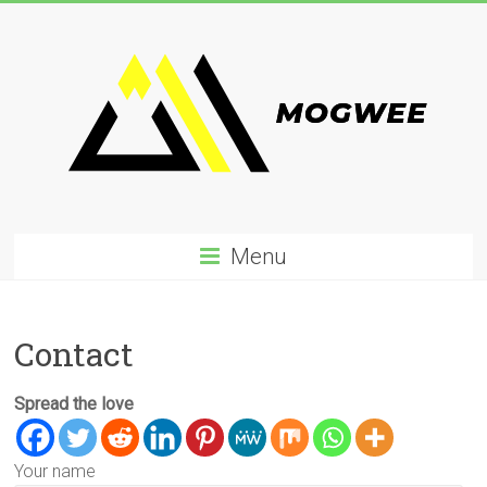
Skip
to
content
Mogwee.com
Menu
Contact
Spread the love
Your name